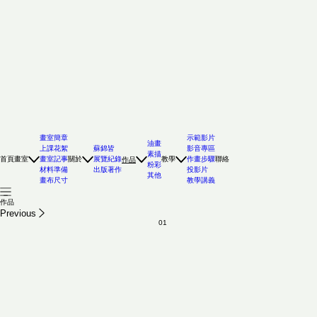
畫室簡章
示範影片
油畫
上課花絮
蘇錦皆
影音專區
素描
首頁
畫室
畫室記事
關於
展覽紀錄
教學
作畫步驟
聯絡
作品
粉彩
材料準備
出版著作
投影片
其他
畫布尺寸
教學講義
作品
Previous
01